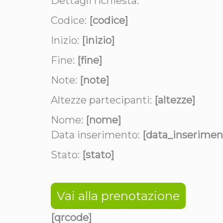
Dettagli richiesta:
Codice:
[codice]
Inizio:
[inizio]
Fine:
[fine]
Note:
[note]
Altezze partecipanti:
[altezze]
Nome:
[nome]
Data inserimento:
[data_inserimen
Stato:
[stato]
Vai alla prenotazione
[qrcode]