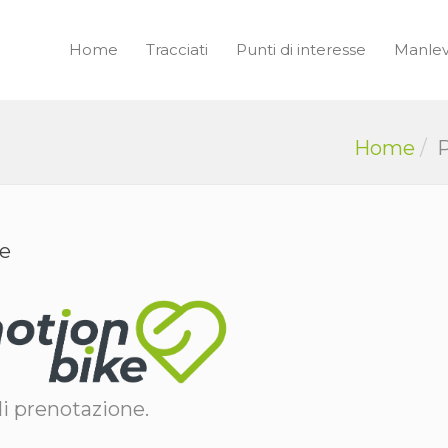
Home
Tracciati
Punti di interesse
Manle
Home
P
re
di prenotazione.