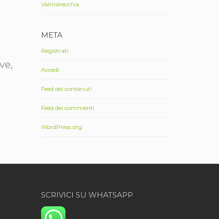
Valmarecchia
META
Registrati
ve,
Accedi
Feed dei contenuti
Feed dei commenti
WordPress.org
SCRIVICI SU WHATSAPP