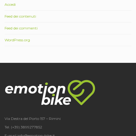
Accedi
Feed dei contenuti
Feed dei commenti
WordPress.org
Via Destra del Porto 157 – Rimini
Tel. (+39) 3899277852
E-mail info@emotion-bike.it