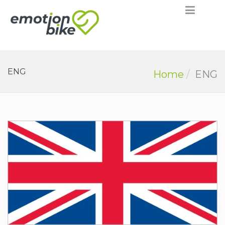
ENG
Home
ENG