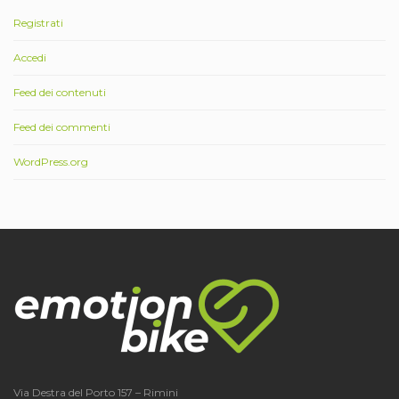
Registrati
Accedi
Feed dei contenuti
Feed dei commenti
WordPress.org
Via Destra del Porto 157 – Rimini