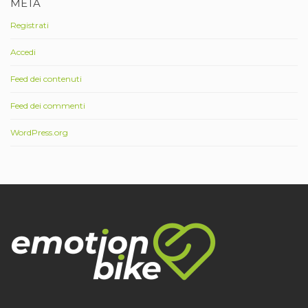
META
Registrati
Accedi
Feed dei contenuti
Feed dei commenti
WordPress.org